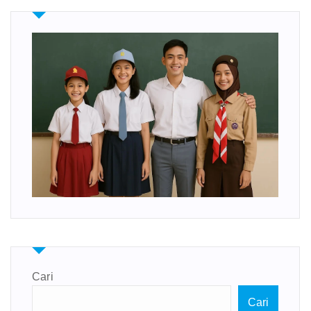
Cari
Cari