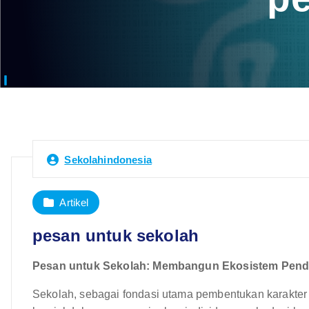
Sekolahindonesia
Artikel
pesan untuk sekolah
Pesan untuk Sekolah: Membangun Ekosistem Pendi
Sekolah, sebagai fondasi utama pembentukan karakter 