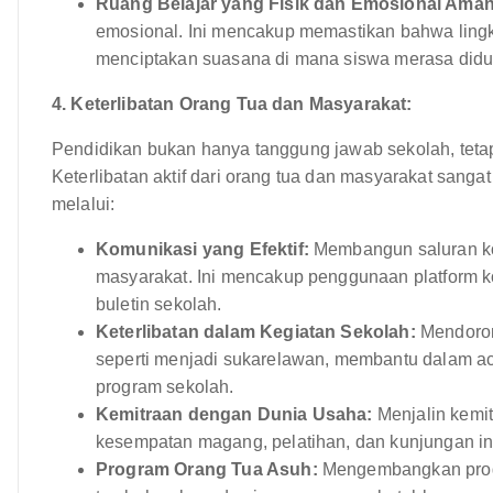
Ruang Belajar yang Fisik dan Emosional Aman
emosional. Ini mencakup memastikan bahwa lingk
menciptakan suasana di mana siswa merasa didu
4. Keterlibatan Orang Tua dan Masyarakat:
Pendidikan bukan hanya tanggung jawab sekolah, tetap
Keterlibatan aktif dari orang tua dan masyarakat sangat
melalui:
Komunikasi yang Efektif:
Membangun saluran kom
masyarakat. Ini mencakup penggunaan platform k
buletin sekolah.
Keterlibatan dalam Kegiatan Sekolah:
Mendorong
seperti menjadi sukarelawan, membantu dalam ac
program sekolah.
Kemitraan dengan Dunia Usaha:
Menjalin kemi
kesempatan magang, pelatihan, dan kunjungan ind
Program Orang Tua Asuh:
Mengembangkan prog