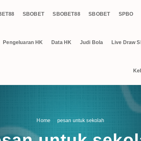
BET88
SBOBET
SBOBET88
SBOBET
SPBO
Pengeluaran HK
Data HK
Judi Bola
Live Draw 
Ke
Home
pesan untuk sekolah
san untuk seko