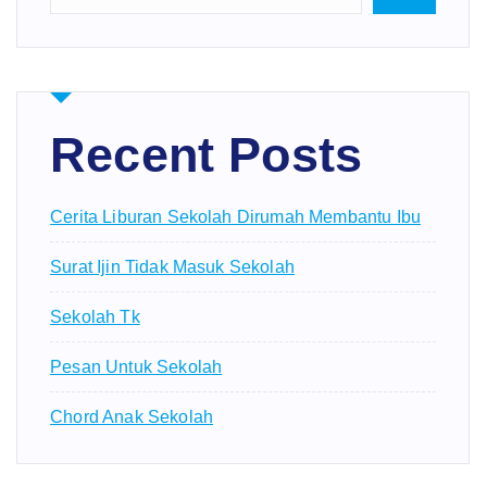
Recent Posts
Cerita Liburan Sekolah Dirumah Membantu Ibu
Surat Ijin Tidak Masuk Sekolah
Sekolah Tk
Pesan Untuk Sekolah
Chord Anak Sekolah