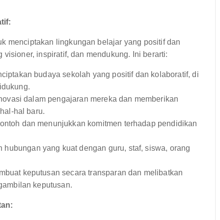
if:
k menciptakan lingkungan belajar yang positif dan
isioner, inspiratif, dan mendukung. Ini berarti:
iptakan budaya sekolah yang positif dan kolaboratif, di
didukung.
novasi dalam pengajaran mereka dan memberikan
al-hal baru.
ntoh dan menunjukkan komitmen terhadap pendidikan
ubungan yang kuat dengan guru, staf, siswa, orang
buat keputusan secara transparan dan melibatkan
ambilan keputusan.
tan: