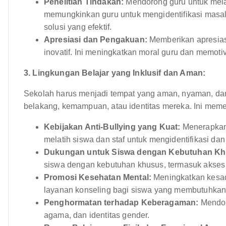
Penelitian Tindakan:
Mendorong guru untuk melak
memungkinkan guru untuk mengidentifikasi mas
solusi yang efektif.
Apresiasi dan Pengakuan:
Memberikan apresias
inovatif. Ini meningkatkan moral guru dan memoti
3. Lingkungan Belajar yang Inklusif dan Aman:
Sekolah harus menjadi tempat yang aman, nyaman, dan
belakang, kemampuan, atau identitas mereka. Ini meme
Kebijakan Anti-Bullying yang Kuat:
Menerapkan k
melatih siswa dan staf untuk mengidentifikasi dan
Dukungan untuk Siswa dengan Kebutuhan Kh
siswa dengan kebutuhan khusus, termasuk akses k
Promosi Kesehatan Mental:
Meningkatkan kesad
layanan konseling bagi siswa yang membutuhkan
Penghormatan terhadap Keberagaman:
Mendor
agama, dan identitas gender.