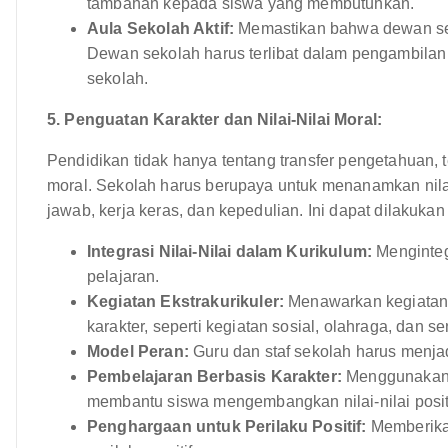
tambahan kepada siswa yang membutuhkan.
Aula Sekolah Aktif:
Memastikan bahwa dewan sekol
Dewan sekolah harus terlibat dalam pengambilan
sekolah.
5. Penguatan Karakter dan Nilai-Nilai Moral:
Pendidikan tidak hanya tentang transfer pengetahuan, t
moral. Sekolah harus berupaya untuk menanamkan nilai-n
jawab, kerja keras, dan kepedulian. Ini dapat dilakukan
Integrasi Nilai-Nilai dalam Kurikulum:
Menginteg
pelajaran.
Kegiatan Ekstrakurikuler:
Menawarkan kegiatan
karakter, seperti kegiatan sosial, olahraga, dan se
Model Peran:
Guru dan staf sekolah harus menjad
Pembelajaran Berbasis Karakter:
Menggunakan p
membantu siswa mengembangkan nilai-nilai positi
Penghargaan untuk Perilaku Positif:
Memberika