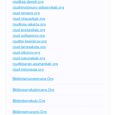
rsudksa-depok.org
rsudrtnotopuro-sidoarjokab.org
rsud-sintang.org
rsud-cilacapkab.org
rsudkoja-jakarta.org
rsud-brebeskab.org
rsud-sulbarprov.org
rsudtpi-kepriprov.org
rsud-langsakota.org
rsud-ntbprov.org
rsud-natunakab.org
rsudkisaran-asahankab.org
rsud-indonesia.org
Bkkbntanjungpinang.org
Bkkbnpangkalpinang.org
Bkkbnbengkulu.org
Bkkbnsemarang.org