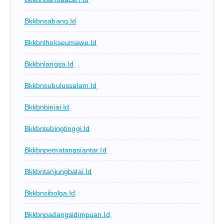
Bkkbnsabang.id
Bkkbnlhokseumawe.id
Bkkbnlangsa.id
Bkkbnsubulussalam.id
Bkkbnbinjai.id
Bkkbntebingtinggi.id
Bkkbnpematangsiantar.id
Bkkbntanjungbalai.id
Bkkbnsibolga.id
Bkkbnpadangsidimpuan.id