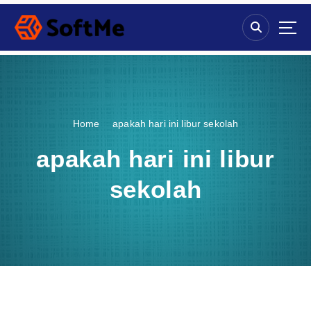
S
k
i
p
t
o
c
o
Home
apakah hari ini libur sekolah
n
t
apakah hari ini libur
e
n
sekolah
t