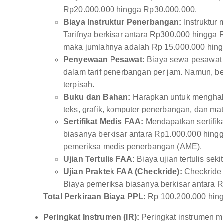
Rp20.000.000 hingga Rp30.000.000.
Biaya Instruktur Penerbangan:
Instruktur 
Tarifnya berkisar antara Rp300.000 hingga
maka jumlahnya adalah Rp 15.000.000 hing
Penyewaan Pesawat:
Biaya sewa pesawat 
dalam tarif penerbangan per jam. Namun, 
terpisah.
Buku dan Bahan:
Harapkan untuk menghabi
teks, grafik, komputer penerbangan, dan mat
Sertifikat Medis FAA:
Mendapatkan sertifik
biasanya berkisar antara Rp1.000.000 hing
pemeriksa medis penerbangan (AME).
Ujian Tertulis FAA:
Biaya ujian tertulis sek
Ujian Praktek FAA (Checkride):
Checkride 
Biaya pemeriksa biasanya berkisar antara 
Total Perkiraan Biaya PPL:
Rp 100.200.000 hin
Peringkat Instrumen (IR):
Peringkat instrumen m