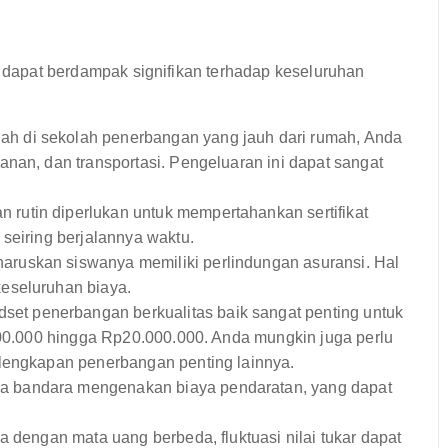
in dapat berdampak signifikan terhadap keseluruhan
ah di sekolah penerbangan yang jauh dari rumah, Anda
nan, dan transportasi. Pengeluaran ini dapat sangat
 rutin diperlukan untuk mempertahankan sertifikat
seiring berjalannya waktu.
ruskan siswanya memiliki perlindungan asuransi. Hal
eseluruhan biaya.
set penerbangan berkualitas baik sangat penting untuk
.000.000 hingga Rp20.000.000. Anda mungkin juga perlu
rlengkapan penerbangan penting lainnya.
 bandara mengenakan biaya pendaratan, yang dapat
a dengan mata uang berbeda, fluktuasi nilai tukar dapat