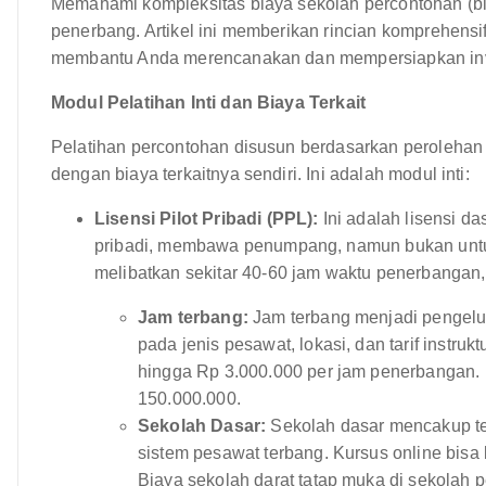
Memahami kompleksitas biaya sekolah percontohan (bi
penerbang. Artikel ini memberikan rincian komprehensi
membantu Anda merencanakan dan mempersiapkan inve
Modul Pelatihan Inti dan Biaya Terkait
Pelatihan percontohan disusun berdasarkan perolehan 
dengan biaya terkaitnya sendiri. Ini adalah modul inti:
Lisensi Pilot Pribadi (PPL):
Ini adalah lisensi d
pribadi, membawa penumpang, namun bukan untu
melibatkan sekitar 40-60 jam waktu penerbangan
Jam terbang:
Jam terbang menjadi pengeluar
pada jenis pesawat, lokasi, dan tarif instr
hingga Rp 3.000.000 per jam penerbangan. 
150.000.000.
Sekolah Dasar:
Sekolah dasar mencakup teo
sistem pesawat terbang. Kursus online bisa
Biaya sekolah darat tatap muka di sekolah 