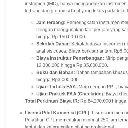
instrumen (IMC), hanya mengandalkan instrumen
terbang dan ground school yang fokus pada teknik
Jam terbang:
Pemeringkatan instrumen meme
Dengan menggunakan tarif per jam yang sam
hingga Rp 150.000.000.
Sekolah Dasar:
Sekolah dasar instrumen me
analisis cuaca. Biaya berkisar antara Rp8.
Biaya Instruktur Penerbangan:
Mirip denga
12.000.000 hingga Rp 35.000.000.
Buku dan Bahan:
Bahan tambahan khusus u
hingga Rp3.000.000.
Ujian Tertulis FAA:
Mirip dengan PPL, biaya
Ujian Praktek FAA (Checkride):
Biaya chec
Total Perkiraan Biaya IR:
Rp 84.200.000 hingga
Lisensi Pilot Komersial (CPL):
Lisensi ini memu
Pelatihan CPL memerlukan minimal 250 jam terb
lanjut dan keterampilan piloting profesional.