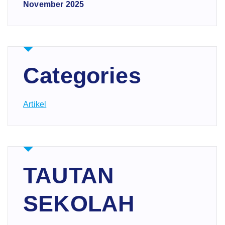
November 2025
Categories
Artikel
TAUTAN
SEKOLAH