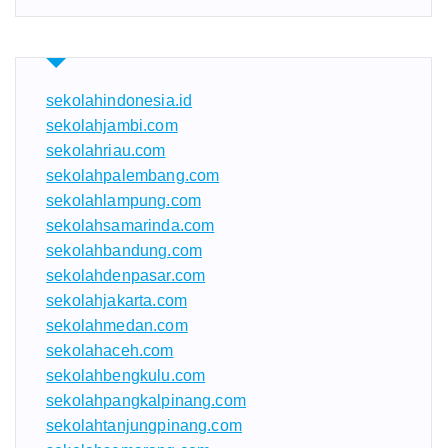
sekolahindonesia.id
sekolahjambi.com
sekolahriau.com
sekolahpalembang.com
sekolahlampung.com
sekolahsamarinda.com
sekolahbandung.com
sekolahdenpasar.com
sekolahjakarta.com
sekolahmedan.com
sekolahaceh.com
sekolahbengkulu.com
sekolahpangkalpinang.com
sekolahtanjungpinang.com