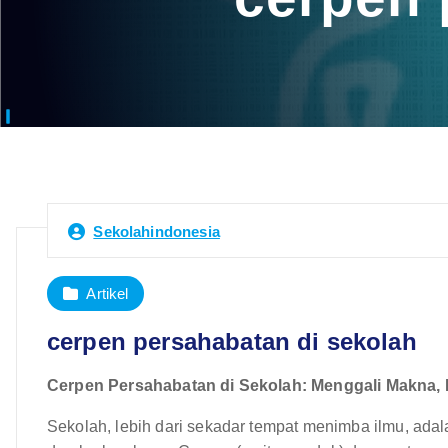
Sekolahindonesia
Artikel
cerpen persahabatan di sekolah
Cerpen Persahabatan di Sekolah: Menggali Makna,
Sekolah, lebih dari sekadar tempat menimba ilmu, ad