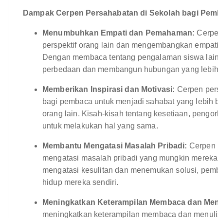
Dampak Cerpen Persahabatan di Sekolah bagi Pe
Menumbuhkan Empati dan Pemahaman:
Cerpe
perspektif orang lain dan mengembangkan empati
Dengan membaca tentang pengalaman siswa lain,
perbedaan dan membangun hubungan yang lebih
Memberikan Inspirasi dan Motivasi:
Cerpen pers
bagi pembaca untuk menjadi sahabat yang lebih
orang lain. Kisah-kisah tentang kesetiaan, pen
untuk melakukan hal yang sama.
Membantu Mengatasi Masalah Pribadi:
Cerpen 
mengatasi masalah pribadi yang mungkin mereka
mengatasi kesulitan dan menemukan solusi, pem
hidup mereka sendiri.
Meningkatkan Keterampilan Membaca dan Men
meningkatkan keterampilan membaca dan menulis