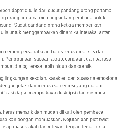
rpen dapat ditulis dari sudut pandang orang pertama
ndang orang pertama memungkinkan pembaca untuk
ngsung. Sudut pandang orang ketiga memberikan
ulis untuk menggambarkan dinamika interaksi antar
m cerpen persahabatan harus terasa realistis dan
ain. Penggunaan sapaan akrab, candaan, dan bahasa
buat dialog terasa lebih hidup dan otentik.
ng lingkungan sekolah, karakter, dan suasana emosional
engan jelas dan merasakan emosi yang dialami
onifikasi dapat memperkaya deskripsi dan membuat
ta harus menarik dan mudah diikuti oleh pembaca.
lesaikan dengan memuaskan. Kejutan dan plot twist
 tetap masuk akal dan relevan dengan tema cerita.