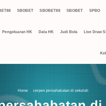
BET88
SBOBET
SBOBET88
SBOBET
SPBO
Pengeluaran HK
Data HK
Judi Bola
Live Draw 
Ke
Home
cerpen persahabatan di sekolah
persahabatan di