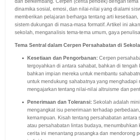
dan berkembang. Cerpen (cerita pendek) dengan tema p
dinamika sosial, emosi, dan nilai-nilai yang dialami sisw
memberikan pelajaran berharga tentang arti kesetiaan
sistem dukungan di masa-masa formatif. Artikel ini a
sekolah, menganalisis tema-tema umum, gaya penulis
Tema Sentral dalam Cerpen Persahabatan di Sekol
Kesetiaan dan Pengorbanan:
Cerpen persahabat
tergoyahkan di antara sahabat, bahkan di tengah 
bahkan impian mereka untuk membantu sahabatn
untuk mendukung sahabatnya yang menghadapi ma
mengajarkan tentang nilai-nilai altruisme dan pe
Penerimaan dan Toleransi:
Sekolah adalah mini
mengangkat isu penerimaan terhadap perbedaan, 
kemampuan. Kisah tentang persahabatan antara si
atau persahabatan lintas budaya, menumbuhkan ke
cerita ini menantang prasangka dan mendorong pe