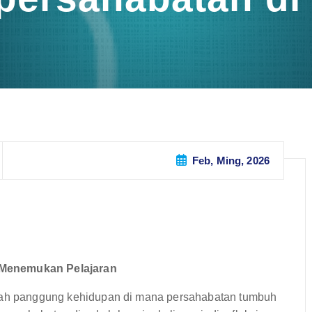
Feb, Ming, 2026
 Menemukan Pelajaran
alah panggung kehidupan di mana persahabatan tumbuh