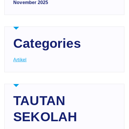
November 2025
Categories
Artikel
TAUTAN
SEKOLAH