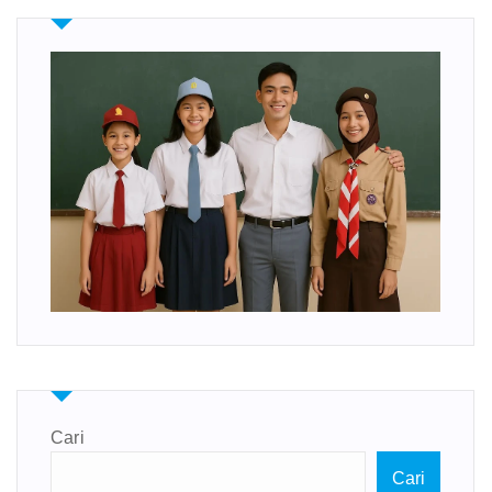
Cari
Cari