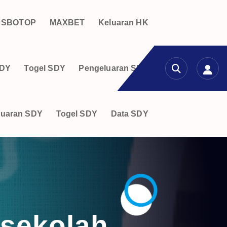
SBOTOP
MAXBET
Keluaran HK
SDY
Togel SDY
Pengeluaran SDY
luaran SDY
Togel SDY
Data SDY
 sekolah