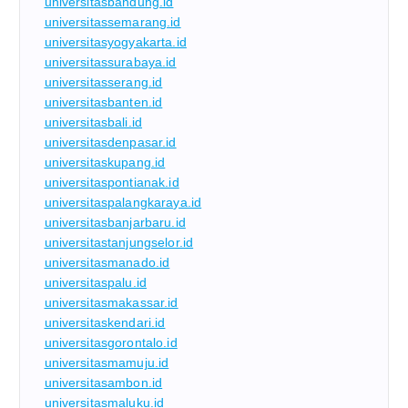
universitasbandung.id
universitassemarang.id
universitasyogyakarta.id
universitassurabaya.id
universitasserang.id
universitasbanten.id
universitasbali.id
universitasdenpasar.id
universitaskupang.id
universitaspontianak.id
universitaspalangkaraya.id
universitasbanjarbaru.id
universitastanjungselor.id
universitasmanado.id
universitaspalu.id
universitasmakassar.id
universitaskendari.id
universitasgorontalo.id
universitasmamuju.id
universitasambon.id
universitasmaluku.id