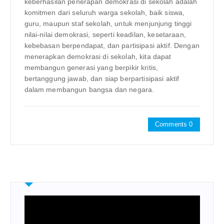
keberhasilan penerapan demokrasi di sekolah adalah
komitmen dari seluruh warga sekolah, baik siswa,
guru, maupun staf sekolah, untuk menjunjung tinggi
nilai-nilai demokrasi, seperti keadilan, kesetaraan,
kebebasan berpendapat, dan partisipasi aktif. Dengan
menerapkan demokrasi di sekolah, kita dapat
membangun generasi yang berpikir kritis,
bertanggung jawab, dan siap berpartisipasi aktif
dalam membangun bangsa dan negara.
Comments 0