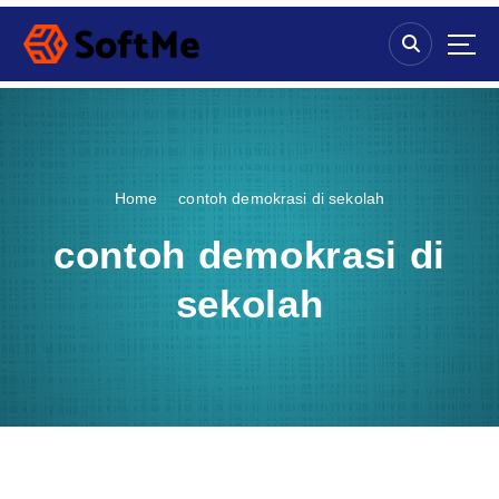
S
k
i
p
t
o
c
o
Home
contoh demokrasi di sekolah
n
t
contoh demokrasi di
e
n
sekolah
t