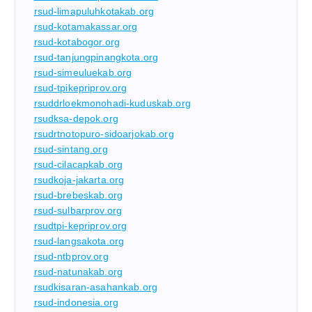
rsud-limapuluhkotakab.org
rsud-kotamakassar.org
rsud-kotabogor.org
rsud-tanjungpinangkota.org
rsud-simeuluekab.org
rsud-tpikepriprov.org
rsuddrloekmonohadi-kuduskab.org
rsudksa-depok.org
rsudrtnotopuro-sidoarjokab.org
rsud-sintang.org
rsud-cilacapkab.org
rsudkoja-jakarta.org
rsud-brebeskab.org
rsud-sulbarprov.org
rsudtpi-kepriprov.org
rsud-langsakota.org
rsud-ntbprov.org
rsud-natunakab.org
rsudkisaran-asahankab.org
rsud-indonesia.org