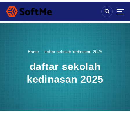
S
k
i
p
t
o
c
o
Home
daftar sekolah kedinasan 2025
n
t
daftar sekolah
e
n
kedinasan 2025
t