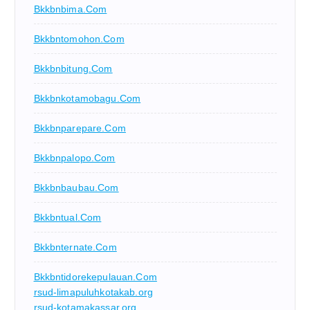
Bkkbnbima.com
Bkkbntomohon.com
Bkkbnbitung.com
Bkkbnkotamobagu.com
Bkkbnparepare.com
Bkkbnpalopo.com
Bkkbnbaubau.com
Bkkbntual.com
Bkkbnternate.com
Bkkbntidorekepulauan.com
rsud-limapuluhkotakab.org
rsud-kotamakassar.org