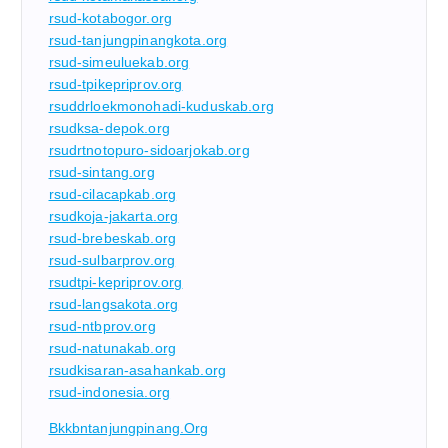
rsud-kotabogor.org
rsud-tanjungpinangkota.org
rsud-simeuluekab.org
rsud-tpikepriprov.org
rsuddrloekmonohadi-kuduskab.org
rsudksa-depok.org
rsudrtnotopuro-sidoarjokab.org
rsud-sintang.org
rsud-cilacapkab.org
rsudkoja-jakarta.org
rsud-brebeskab.org
rsud-sulbarprov.org
rsudtpi-kepriprov.org
rsud-langsakota.org
rsud-ntbprov.org
rsud-natunakab.org
rsudkisaran-asahankab.org
rsud-indonesia.org
Bkkbntanjungpinang.org