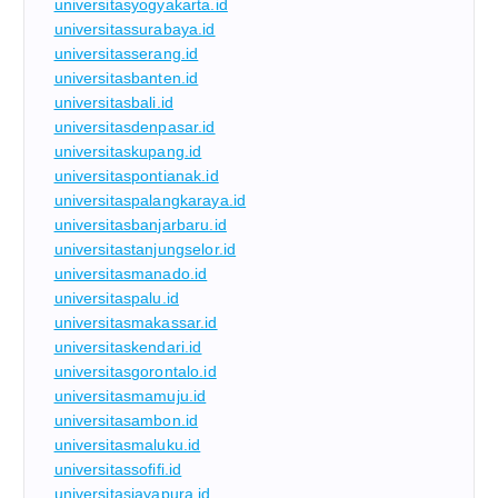
universitasyogyakarta.id
universitassurabaya.id
universitasserang.id
universitasbanten.id
universitasbali.id
universitasdenpasar.id
universitaskupang.id
universitaspontianak.id
universitaspalangkaraya.id
universitasbanjarbaru.id
universitastanjungselor.id
universitasmanado.id
universitaspalu.id
universitasmakassar.id
universitaskendari.id
universitasgorontalo.id
universitasmamuju.id
universitasambon.id
universitasmaluku.id
universitassofifi.id
universitasjayapura.id