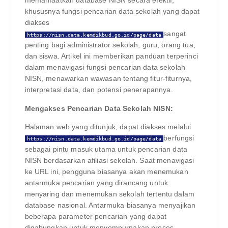
memanfaatkan database NISN secara efektif,
khususnya fungsi pencarian data sekolah yang dapat
diakses
sangat
https://nisn.data.kemdikbud.go.id/page/data
penting bagi administrator sekolah, guru, orang tua,
dan siswa. Artikel ini memberikan panduan terperinci
dalam menavigasi fungsi pencarian data sekolah
NISN, menawarkan wawasan tentang fitur-fiturnya,
interpretasi data, dan potensi penerapannya.
Mengakses Pencarian Data Sekolah NISN:
Halaman web yang ditunjuk, dapat diakses melalui
berfungsi
https://nisn.data.kemdikbud.go.id/page/data
sebagai pintu masuk utama untuk pencarian data
NISN berdasarkan afiliasi sekolah. Saat menavigasi
ke URL ini, pengguna biasanya akan menemukan
antarmuka pencarian yang dirancang untuk
menyaring dan menemukan sekolah tertentu dalam
database nasional. Antarmuka biasanya menyajikan
beberapa parameter pencarian yang dapat
digabungkan untuk menyempurnakan proses