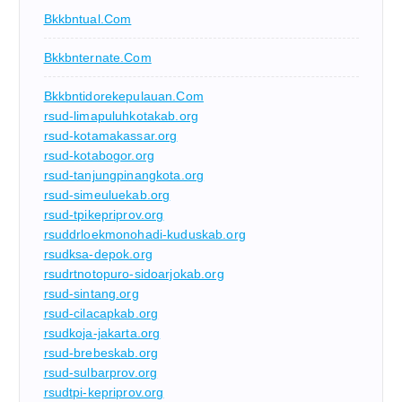
Bkkbntual.com
Bkkbnternate.com
Bkkbntidorekepulauan.com
rsud-limapuluhkotakab.org
rsud-kotamakassar.org
rsud-kotabogor.org
rsud-tanjungpinangkota.org
rsud-simeuluekab.org
rsud-tpikepriprov.org
rsuddrloekmonohadi-kuduskab.org
rsudksa-depok.org
rsudrtnotopuro-sidoarjokab.org
rsud-sintang.org
rsud-cilacapkab.org
rsudkoja-jakarta.org
rsud-brebeskab.org
rsud-sulbarprov.org
rsudtpi-kepriprov.org