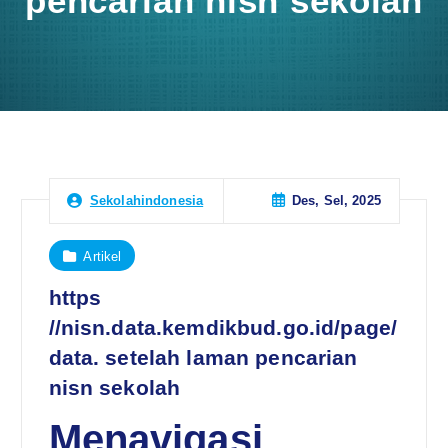
pencarian nisn sekolah
Des, Sel, 2025
Sekolahindonesia
Artikel
https
//nisn.data.kemdikbud.go.id/page/
data. setelah laman pencarian
nisn sekolah
Menavigasi