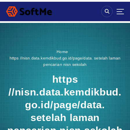
S
k
i
p
t
o
c
o
Home
n
https //nisn.data.kemdikbud.go.id/page/data. setelah laman
t
pencarian nisn sekolah
e
n
https
t
//nisn.data.kemdikbud.
go.id/page/data.
setelah laman