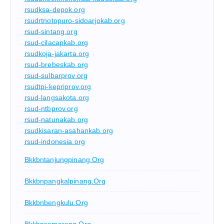
rsudksa-depok.org
rsudrtnotopuro-sidoarjokab.org
rsud-sintang.org
rsud-cilacapkab.org
rsudkoja-jakarta.org
rsud-brebeskab.org
rsud-sulbarprov.org
rsudtpi-kepriprov.org
rsud-langsakota.org
rsud-ntbprov.org
rsud-natunakab.org
rsudkisaran-asahankab.org
rsud-indonesia.org
Bkkbntanjungpinang.org
Bkkbnpangkalpinang.org
Bkkbnbengkulu.org
Bkkbnsemarang.org