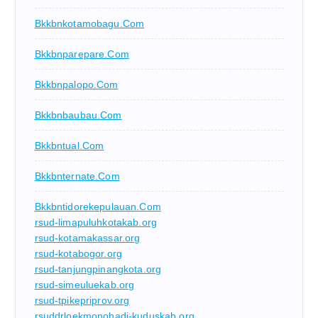
Bkkbnkotamobagu.com
Bkkbnparepare.com
Bkkbnpalopo.com
Bkkbnbaubau.com
Bkkbntual.com
Bkkbnternate.com
Bkkbntidorekepulauan.com
rsud-limapuluhkotakab.org
rsud-kotamakassar.org
rsud-kotabogor.org
rsud-tanjungpinangkota.org
rsud-simeuluekab.org
rsud-tpikepriprov.org
rsuddrloekmonohadi-kuduskab.org