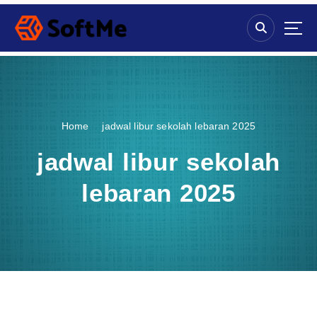
S
k
i
p
t
o
c
o
Home
jadwal libur sekolah lebaran 2025
n
t
jadwal libur sekolah
e
n
lebaran 2025
t