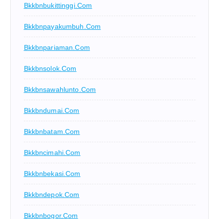
Bkkbnbukittinggi.com
Bkkbnpayakumbuh.com
Bkkbnpariaman.com
Bkkbnsolok.com
Bkkbnsawahlunto.com
Bkkbndumai.com
Bkkbnbatam.com
Bkkbncimahi.com
Bkkbnbekasi.com
Bkkbndepok.com
Bkkbnbogor.com