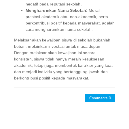
negatif pada reputasi sekolah.
Mengharumkan Nama Sekolah:
Meraih
prestasi akademik atau non-akademik, serta
berkontribusi positif kepada masyarakat, adalah
cara mengharumkan nama sekolah.
Melaksanakan kewajiban siswa di sekolah bukanlah
beban, melainkan investasi untuk masa depan.
Dengan melaksanakan kewajiban ini secara
konsisten, siswa tidak hanya meraih kesuksesan
akademik, tetapi juga membentuk karakter yang kuat
dan menjadi individu yang bertanggung jawab dan
berkontribusi positif kepada masyarakat.
Comments 0