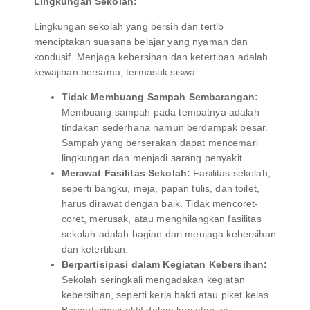
Lingkungan Sekolah:
Lingkungan sekolah yang bersih dan tertib
menciptakan suasana belajar yang nyaman dan
kondusif. Menjaga kebersihan dan ketertiban adalah
kewajiban bersama, termasuk siswa.
Tidak Membuang Sampah Sembarangan:
Membuang sampah pada tempatnya adalah
tindakan sederhana namun berdampak besar.
Sampah yang berserakan dapat mencemari
lingkungan dan menjadi sarang penyakit.
Merawat Fasilitas Sekolah:
Fasilitas sekolah,
seperti bangku, meja, papan tulis, dan toilet,
harus dirawat dengan baik. Tidak mencoret-
coret, merusak, atau menghilangkan fasilitas
sekolah adalah bagian dari menjaga kebersihan
dan ketertiban.
Berpartisipasi dalam Kegiatan Kebersihan:
Sekolah seringkali mengadakan kegiatan
kebersihan, seperti kerja bakti atau piket kelas.
Berpartisipasi aktif dalam kegiatan ini