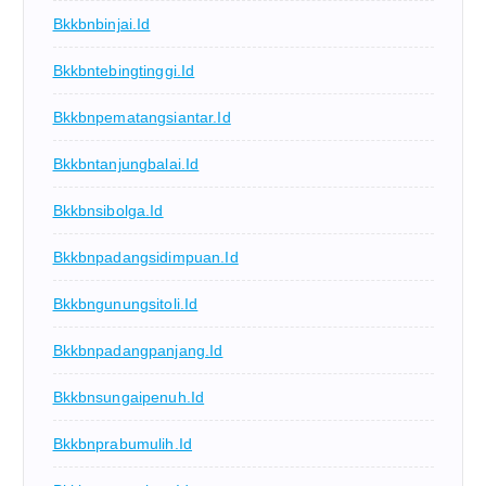
Bkkbnbinjai.id
Bkkbntebingtinggi.id
Bkkbnpematangsiantar.id
Bkkbntanjungbalai.id
Bkkbnsibolga.id
Bkkbnpadangsidimpuan.id
Bkkbngunungsitoli.id
Bkkbnpadangpanjang.id
Bkkbnsungaipenuh.id
Bkkbnprabumulih.id