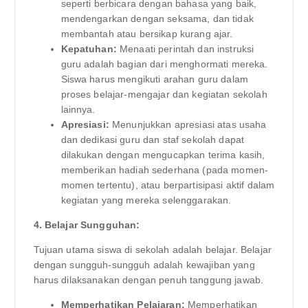
seperti berbicara dengan bahasa yang baik,
mendengarkan dengan seksama, dan tidak
membantah atau bersikap kurang ajar.
Kepatuhan:
Menaati perintah dan instruksi
guru adalah bagian dari menghormati mereka.
Siswa harus mengikuti arahan guru dalam
proses belajar-mengajar dan kegiatan sekolah
lainnya.
Apresiasi:
Menunjukkan apresiasi atas usaha
dan dedikasi guru dan staf sekolah dapat
dilakukan dengan mengucapkan terima kasih,
memberikan hadiah sederhana (pada momen-
momen tertentu), atau berpartisipasi aktif dalam
kegiatan yang mereka selenggarakan.
4. Belajar Sungguhan:
Tujuan utama siswa di sekolah adalah belajar. Belajar
dengan sungguh-sungguh adalah kewajiban yang
harus dilaksanakan dengan penuh tanggung jawab.
Memperhatikan Pelajaran:
Memperhatikan