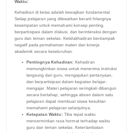
Waktu:
Kehadiran di kelas adalah kewajiban fundamental.
Setiap pelajaran yang dilewatkan berarti hilangnya
kesempatan untuk memahami konsep penting,
berpartisipasi dalam diskusi, dan berinteraksi dengan
guru dan teman sekelas. Ketidakhadiran berdampak
negatif pada pemahaman materi dan kinerja
akademik secara keseluruhan.
Pentingnya Kehadiran:
Kehadiran
memungkinkan siswa untuk menerima instruksi
langsung dari guru, mengajukan pertanyaan,
dan berpartisipasi dalam kegiatan belajar-
mengajar. Materi pelajaran seringkali dibangun
secara bertahap, sehingga absen dalam satu
pelajaran dapat membuat siswa kesulitan
memahami pelajaran selanjutnya.
Ketepatan Waktu:
Tiba tepat waktu
mencerminkan rasa hormat terhadap waktu
guru dan teman sekelas. Keterlambatan