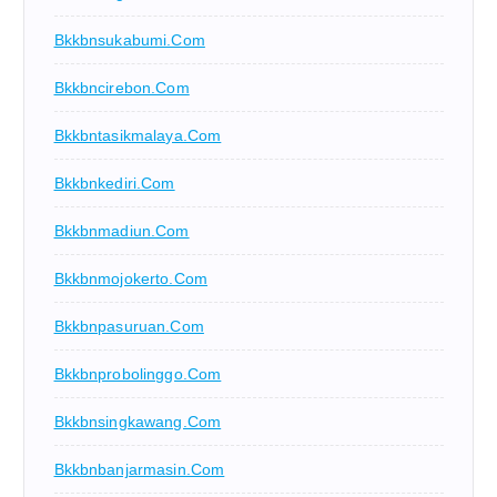
Bkkbnsukabumi.com
Bkkbncirebon.com
Bkkbntasikmalaya.com
Bkkbnkediri.com
Bkkbnmadiun.com
Bkkbnmojokerto.com
Bkkbnpasuruan.com
Bkkbnprobolinggo.com
Bkkbnsingkawang.com
Bkkbnbanjarmasin.com