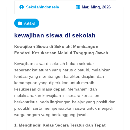
Mar, Ming, 2026
Sekolahindonesia
Artikel
kewajiban siswa di sekolah
Kewajiban Siswa di Sekolah: Membangun
Fondasi Kesuksesan Melalui Tanggung Jawab
Kewajiban siswa di sekolah bukan sekadar
seperangkat aturan yang harus dipatuhi, melainkan
fondasi yang membangun karakter, disiplin, dan
kemampuan yang diperlukan untuk meraih
kesuksesan di masa depan. Memahami dan
melaksanakan kewajiban ini secara konsisten
berkontribusi pada lingkungan belajar yang positif dan
produktif, serta mempersiapkan siswa untuk menjadi
warga negara yang bertanggung jawab.
1. Menghadiri Kelas Secara Teratur dan Tepat