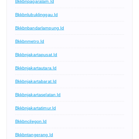
Bkkbnpagaralam.id
Bkkbnlubuklinggau.id
Bkkbnbandarlampung.id
Bkkbnmetro.id
Bkkbnjakartapusat.id
Bkkbnjakartautara.id
Bkkbnjakartabarat.id
Bkkbnjakartaselatan.id
Bkkbnjakartatimur.id
Bkkbncilegon.id
Bkkbntangerang.id