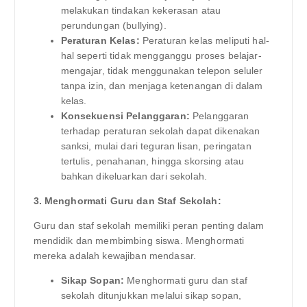
melakukan tindakan kekerasan atau
perundungan (bullying).
Peraturan Kelas:
Peraturan kelas meliputi hal-
hal seperti tidak mengganggu proses belajar-
mengajar, tidak menggunakan telepon seluler
tanpa izin, dan menjaga ketenangan di dalam
kelas.
Konsekuensi Pelanggaran:
Pelanggaran
terhadap peraturan sekolah dapat dikenakan
sanksi, mulai dari teguran lisan, peringatan
tertulis, penahanan, hingga skorsing atau
bahkan dikeluarkan dari sekolah.
3. Menghormati Guru dan Staf Sekolah:
Guru dan staf sekolah memiliki peran penting dalam
mendidik dan membimbing siswa. Menghormati
mereka adalah kewajiban mendasar.
Sikap Sopan:
Menghormati guru dan staf
sekolah ditunjukkan melalui sikap sopan,