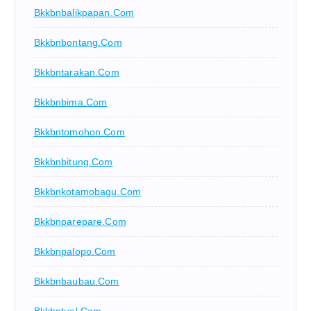
Bkkbnbalikpapan.com
Bkkbnbontang.com
Bkkbntarakan.com
Bkkbnbima.com
Bkkbntomohon.com
Bkkbnbitung.com
Bkkbnkotamobagu.com
Bkkbnparepare.com
Bkkbnpalopo.com
Bkkbnbaubau.com
Bkkbntual.com