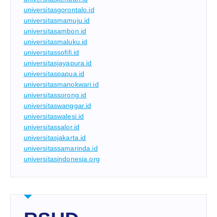
universitasgorontalo.id
universitasmamuju.id
universitasambon.id
universitasmaluku.id
universitassofifi.id
universitasjayapura.id
universitaspapua.id
universitasmanokwari.id
universitassorong.id
universitaswanggar.id
universitaswalesi.id
universitassalor.id
universitasjakarta.id
universitassamarinda.id
universitasindonesia.org