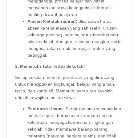
mengganggu proses belajar dan dapat
menyebabkan siswa ketinggalan informasi
penting di awal pelajaran.
Alasan Ketidakhadiran:
Jika siswa harus
absen karena alasan yang sah (sakit, urusan
keluarga penting), penting untuk memberitahu
pihak sekolah dan guru secepat mungkin, serta
mengusahakan untuk mengejar materi yang
tertinggal.
2. Mematuhi Tata Tertib Sekolah:
Setiap sekolah memiliki peraturan yang dirancang
untuk menciptakan lingkungan belajar yang aman,
tertib, dan kondusif. Mematuhi peraturan sekolah
adalah kewajiban setiap siswa.
Peraturan Umum:
Peraturan umum mencakup
hal-hal seperti berpakaian seragam sesuai
ketentuan, menjaga kebersihan lingkungan
sekolah, tidak membawa barang-barang
terlarang (narkoba, senjata tajam), dan tidak