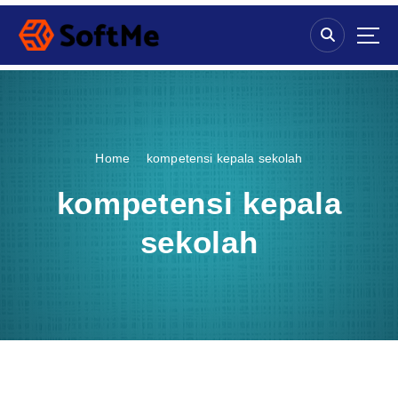
S
k
i
p
t
o
c
o
Home
kompetensi kepala sekolah
n
t
kompetensi kepala
e
n
sekolah
t