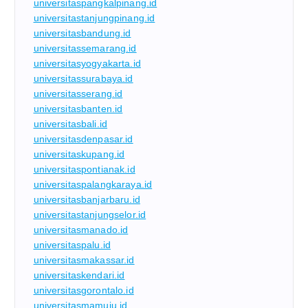
universitaspangkalpinang.id
universitastanjungpinang.id
universitasbandung.id
universitassemarang.id
universitasyogyakarta.id
universitassurabaya.id
universitasserang.id
universitasbanten.id
universitasbali.id
universitasdenpasar.id
universitaskupang.id
universitaspontianak.id
universitaspalangkaraya.id
universitasbanjarbaru.id
universitastanjungselor.id
universitasmanado.id
universitaspalu.id
universitasmakassar.id
universitaskendari.id
universitasgorontalo.id
universitasmamuju.id