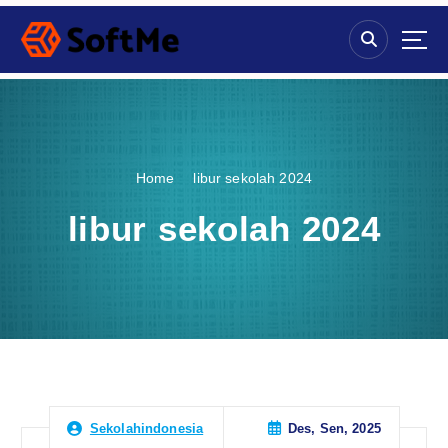
S
k
i
p
t
o
c
o
Home
libur sekolah 2024
n
t
libur sekolah 2024
e
n
t
Des, Sen, 2025
Sekolahindonesia