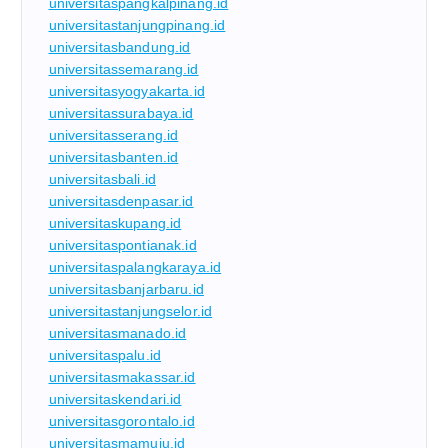
universitaspangkalpinang.id
universitastanjungpinang.id
universitasbandung.id
universitassemarang.id
universitasyogyakarta.id
universitassurabaya.id
universitasserang.id
universitasbanten.id
universitasbali.id
universitasdenpasar.id
universitaskupang.id
universitaspontianak.id
universitaspalangkaraya.id
universitasbanjarbaru.id
universitastanjungselor.id
universitasmanado.id
universitaspalu.id
universitasmakassar.id
universitaskendari.id
universitasgorontalo.id
universitasmamuju.id