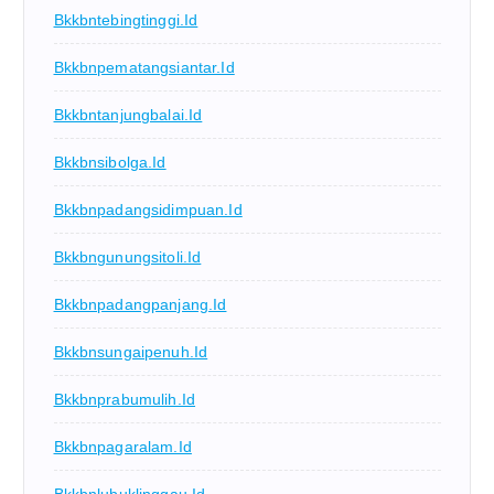
Bkkbntebingtinggi.id
Bkkbnpematangsiantar.id
Bkkbntanjungbalai.id
Bkkbnsibolga.id
Bkkbnpadangsidimpuan.id
Bkkbngunungsitoli.id
Bkkbnpadangpanjang.id
Bkkbnsungaipenuh.id
Bkkbnprabumulih.id
Bkkbnpagaralam.id
Bkkbnlubuklinggau.id