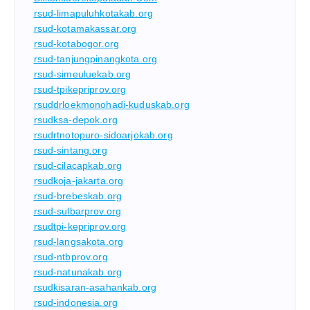
rsud-limapuluhkotakab.org
rsud-kotamakassar.org
rsud-kotabogor.org
rsud-tanjungpinangkota.org
rsud-simeuluekab.org
rsud-tpikepriprov.org
rsuddrloekmonohadi-kuduskab.org
rsudksa-depok.org
rsudrtnotopuro-sidoarjokab.org
rsud-sintang.org
rsud-cilacapkab.org
rsudkoja-jakarta.org
rsud-brebeskab.org
rsud-sulbarprov.org
rsudtpi-kepriprov.org
rsud-langsakota.org
rsud-ntbprov.org
rsud-natunakab.org
rsudkisaran-asahankab.org
rsud-indonesia.org