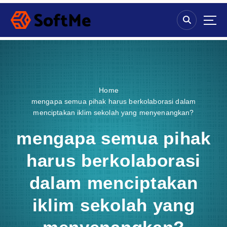
S
k
i
p
t
o
c
o
Home
n
mengapa semua pihak harus berkolaborasi dalam
t
menciptakan iklim sekolah yang menyenangkan?
e
n
mengapa semua pihak
t
harus berkolaborasi
dalam menciptakan
iklim sekolah yang