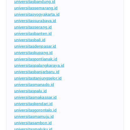
universitasbandung.id
universitassemarang.id
universitasyogyakarta.id
universitassurabaya.id
universitasserang.id
universitasbanten.id
universitasbali.id
universitasdenpasar.id
universitaskupang.id
universitaspontianak.id
universitaspalangkaraya.id
universitasbanjarbaru.id
universitastanjungselor.id
universitasmanado.id
universitaspalu.id
universitasmakassar.id
universitaskendari.id
universitasgorontalo.id
universitasmamuju.id
universitasambon.id
universitasmaluku.id