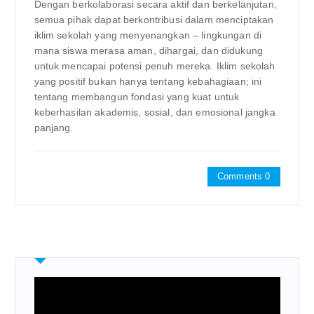
Dengan berkolaborasi secara aktif dan berkelanjutan,
semua pihak dapat berkontribusi dalam menciptakan
iklim sekolah yang menyenangkan – lingkungan di
mana siswa merasa aman, dihargai, dan didukung
untuk mencapai potensi penuh mereka. Iklim sekolah
yang positif bukan hanya tentang kebahagiaan; ini
tentang membangun fondasi yang kuat untuk
keberhasilan akademis, sosial, dan emosional jangka
panjang.
Comments 0