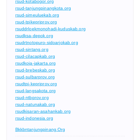
rsud-kotabogor.org
rsud-tanjungpinangkota.org
rsud-simeuluekab.org
rsud-tpikepriprov.org
rsuddrloekmonohadi-kuduskab.org
rsudksa-depok.org
rsudrtnotopuro-sidoarjokab.org
rsud-sintang.org
rsud-cilacapkab.org
rsudkoja-jakarta.org
rsud-brebeskab.org
rsud-sulbarprov.org
rsudtpi-kepriprov.org
rsud-langsakota.org
rsud-ntbprov.org
rsud-natunakab.org
rsudkisaran-asahankab.org
rsud-indonesia.org
Bkkbntanjungpinang.org