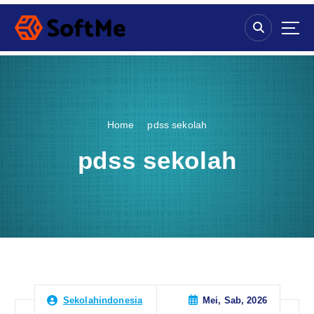
S
k
i
p
t
o
c
o
Home
pdss sekolah
n
t
pdss sekolah
e
n
t
Mei, Sab, 2026
Sekolahindonesia