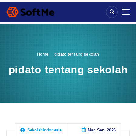
S
k
i
p
t
o
c
o
Home
pidato tentang sekolah
n
t
pidato tentang sekolah
e
n
t
Mar, Sen, 2026
Sekolahindonesia