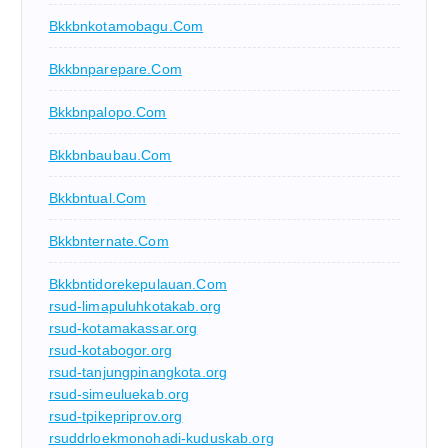
Bkkbnkotamobagu.com
Bkkbnparepare.com
Bkkbnpalopo.com
Bkkbnbaubau.com
Bkkbntual.com
Bkkbnternate.com
Bkkbntidorekepulauan.com
rsud-limapuluhkotakab.org
rsud-kotamakassar.org
rsud-kotabogor.org
rsud-tanjungpinangkota.org
rsud-simeuluekab.org
rsud-tpikepriprov.org
rsuddrloekmonohadi-kuduskab.org