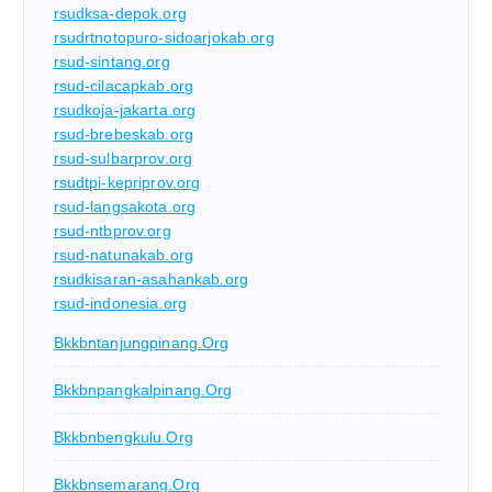
rsudksa-depok.org
rsudrtnotopuro-sidoarjokab.org
rsud-sintang.org
rsud-cilacapkab.org
rsudkoja-jakarta.org
rsud-brebeskab.org
rsud-sulbarprov.org
rsudtpi-kepriprov.org
rsud-langsakota.org
rsud-ntbprov.org
rsud-natunakab.org
rsudkisaran-asahankab.org
rsud-indonesia.org
Bkkbntanjungpinang.org
Bkkbnpangkalpinang.org
Bkkbnbengkulu.org
Bkkbnsemarang.org