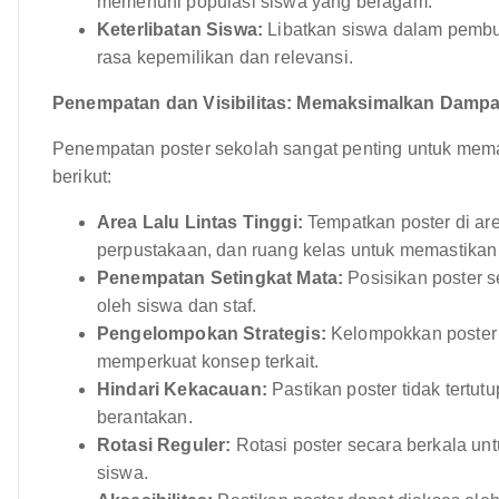
memenuhi populasi siswa yang beragam.
Keterlibatan Siswa:
Libatkan siswa dalam pembu
rasa kepemilikan dan relevansi.
Penempatan dan Visibilitas: Memaksimalkan Damp
Penempatan poster sekolah sangat penting untuk mema
berikut:
Area Lalu Lintas Tinggi:
Tempatkan poster di area 
perpustakaan, dan ruang kelas untuk memastikan 
Penempatan Setingkat Mata:
Posisikan poster s
oleh siswa dan staf.
Pengelompokan Strategis:
Kelompokkan poster s
memperkuat konsep terkait.
Hindari Kekacauan:
Pastikan poster tidak tertut
berantakan.
Rotasi Reguler:
Rotasi poster secara berkala u
siswa.