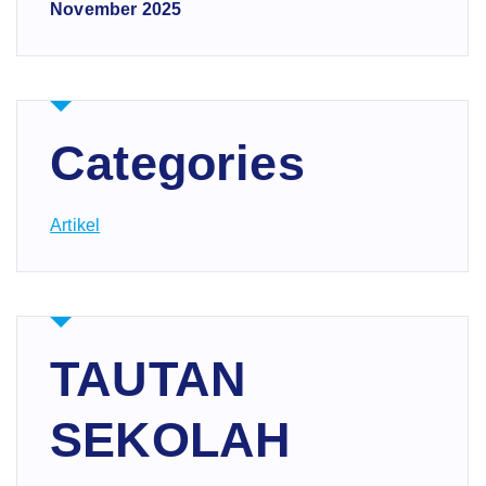
November 2025
Categories
Artikel
TAUTAN
SEKOLAH