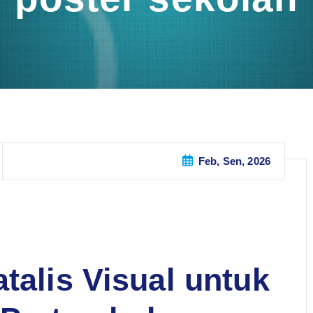
Feb, Sen, 2026
talis Visual untuk