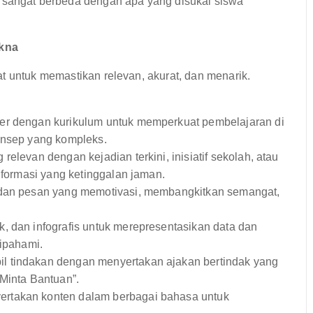
 sangat berbeda dengan apa yang disukai siswa
kna
t untuk memastikan relevan, akurat, dan menarik.
er dengan kurikulum untuk memperkuat pembelajaran di
onsep yang kompleks.
g relevan dengan kejadian terkini, inisiatif sekolah, atau
informasi yang ketinggalan jaman.
 dan pesan yang memotivasi, membangkitkan semangat,
, dan infografis untuk merepresentasikan data dan
dipahami.
l tindakan dengan menyertakan ajakan bertindak yang
 “Minta Bantuan”.
rtakan konten dalam berbagai bahasa untuk