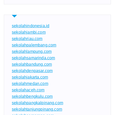
sekolahindonesia.id
sekolahjambi.com
sekolahriau.com
sekolahpalembang.com
sekolahlampung.com
sekolahsamarinda.com
sekolahbandung.com
sekolahdenpasar.com
sekolahjakarta.com
sekolahmedan.com
sekolahaceh.com
sekolahbengkulu.com
sekolahpangkalpinang.com
sekolahtanjungpinang.com