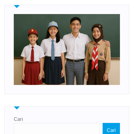
Cari
Cari