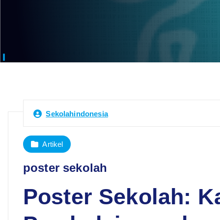
Sekolahindonesia
Artikel
poster sekolah
Poster Sekolah: Ka