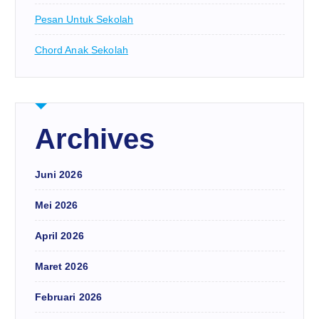
Pesan Untuk Sekolah
Chord Anak Sekolah
Archives
Juni 2026
Mei 2026
April 2026
Maret 2026
Februari 2026