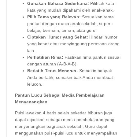
Gunakan Bahasa Sederhana:
Pilihlah kata-
kata yang mudah dipahami oleh anak-anak.
Pilih Tema yang Relevan:
Sesuaikan tema
pantun dengan dunia anak sekolah, seperti
belajar, bermain, teman, atau guru.
Ciptakan Humor yang Sehat:
Hindari humor
yang kasar atau menyinggung perasaan orang
lain.
Perhatikan Rima:
Pastikan rima pantun sesuai
dengan aturan (A-B-A-B).
Berlatih Terus Menerus:
Semakin banyak
Anda berlatih, semakin baik Anda membuat
lelucon.
Pantun Lucu Sebagai Media Pembelajaran
Menyenangkan
Puisi lawakan 4 baris selain sekedar hiburan juga
dapat dijadikan sebagai media pembelajaran yang
menyenangkan bagi anak sekolah. Guru dapat
menggunakan puisi-puisi lucu untuk menyampaikan