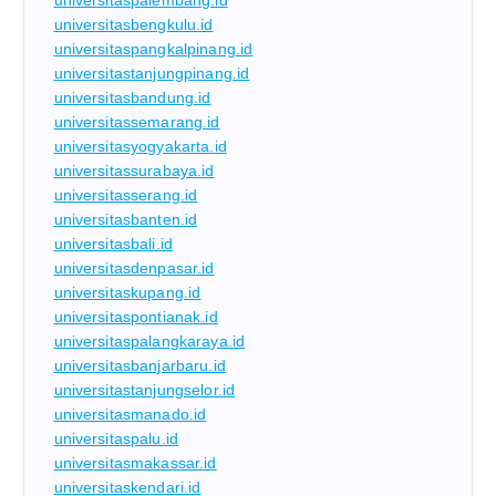
universitaspalembang.id
universitasbengkulu.id
universitaspangkalpinang.id
universitastanjungpinang.id
universitasbandung.id
universitassemarang.id
universitasyogyakarta.id
universitassurabaya.id
universitasserang.id
universitasbanten.id
universitasbali.id
universitasdenpasar.id
universitaskupang.id
universitaspontianak.id
universitaspalangkaraya.id
universitasbanjarbaru.id
universitastanjungselor.id
universitasmanado.id
universitaspalu.id
universitasmakassar.id
universitaskendari.id