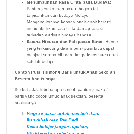
Menumbuhkan Rasa Cinta pada Budaya:
Pantun jenaka merupakan bagian tak
terpisahkan dari budaya Melayu.
Mengenalkannya kepada anak-anak berarti
menumbuhkan rasa cinta dan apresiasi
terhadap warisan budaya bangsa.
Sarana Hiburan dan Pelepasan Stres:
Humor
yang terkandung dalam puisi-puisi lucu dapat
menjadi sarana hiburan dan pelepas stres anak
setelah belajar.
Contoh Puisi Humor 4 Baris untuk Anak Sekolah
Beserta Analisisnya
Berikut adalah beberapa contoh pantun jenaka 4
baris yang cocok untuk anak sekolah, beserta
analisisnya:
Pergi ke pasar untuk membeli ikan,
Ikan dibeli oleh Pak Dedi.
Kalau belajar jangan lupakan,
PR dikerjakan sebelum ngaji.