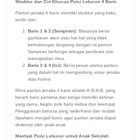
Struktur dan Ciri Khusus Puisi Lelucon 4 Baris
Pantun jenaka 4 baris memiliki struktur yang baku,
terdiri dari:
Baris 1 & 2 (Sampiran):
Biasanya berisi
gambaran alam atau hal-hal yang tidak
berhubungan langsung dengan isi pantun.
Sampiran berfungsi sebagai pembuka dan
menciptakan rima.
Baris 3 & 4 (Isi):
Berisi pesan utama pantun,
yang dalam hal ini mengandung unsur jenaka
atau humor.
Rima pantun jenaka 4 baris adalah A-B-A-B, yang
berarti baris pertama dan ketiga memiliki akhiran
yang sama, begitu pula baris kedua dan keempat.
Penggunaan bahasa yang sederhana dan mudah
dipahami menjadi kunci agar pantun jenaka dapat
dinikmati oleh anak-anak.
Manfaat Puisi Lelucon untuk Anak Sekolah