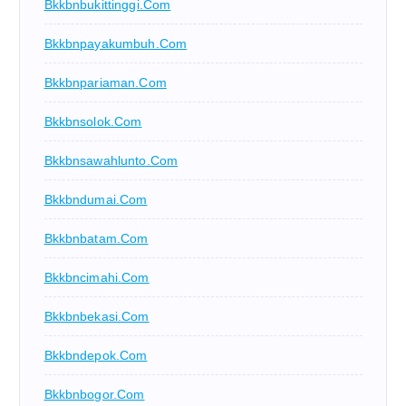
Bkkbnbukittinggi.com
Bkkbnpayakumbuh.com
Bkkbnpariaman.com
Bkkbnsolok.com
Bkkbnsawahlunto.com
Bkkbndumai.com
Bkkbnbatam.com
Bkkbncimahi.com
Bkkbnbekasi.com
Bkkbndepok.com
Bkkbnbogor.com