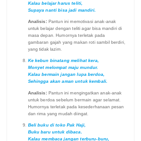
Kalau belajar harus teliti,
Supaya nanti bisa jadi mandiri.
Analisis:
Pantun ini memotivasi anak-anak
untuk belajar dengan teliti agar bisa mandiri di
masa depan. Humornya terletak pada
gambaran gajah yang makan roti sambil berdiri,
yang tidak lazim.
Ke kebun binatang melihat kera,
Monyet melompat maju mundur.
Kalau bermain jangan lupa berdoa,
Sehingga akan aman untuk kembali.
Analisis:
Pantun ini mengingatkan anak-anak
untuk berdoa sebelum bermain agar selamat.
Humornya terletak pada kesederhanaan pesan
dan rima yang mudah diingat.
Beli buku di toko Pak Haji,
Buku baru untuk dibaca.
Kalau membaca jangan terburu-buru,