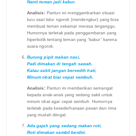
Nanti teman jadi kabur.
Analisis:
Pantun ini menggambarkan situasi
lucu saat tidur ngorok (mendengkur) yang bisa
membuat teman sekamar merasa terganggu.
Humornya terletak pada penggambaran yang
hiperbolik tentang teman yang “kabur” karena
suara ngorok.
Burung pipit makan nasi,
Padi dimakan di tengah sawah.
Kalau sakit jangan bersedih hati,
Minum obat biar cepat sembuh.
Analisis:
Pantun ini memberikan semangat
kepada anak-anak yang sedang sakit untuk
minum obat agar cepat sembuh. Humornya
terletak pada kesederhanaan pesan dan rima
yang mudah diingat.
Ada gajah yang sedang makan roti,
Roti dimakan sambil berdiri.