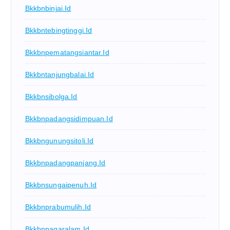
Bkkbnbinjai.id
Bkkbntebingtinggi.id
Bkkbnpematangsiantar.id
Bkkbntanjungbalai.id
Bkkbnsibolga.id
Bkkbnpadangsidimpuan.id
Bkkbngunungsitoli.id
Bkkbnpadangpanjang.id
Bkkbnsungaipenuh.id
Bkkbnprabumulih.id
Bkkbnpagaralam.id