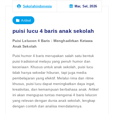
Mar, Sel, 2026
Sekolahindonesia
Artikel
puisi lucu 4 baris anak sekolah
Puisi Lelucon 4 Baris : Menghadirkan Ketawa
Anak Sekolah
Puisi humor 4 baris merupakan salah satu bentuk
puisi tradisional melayu yang penuh humor dan
keceriaan. Khusus untuk anak sekolah, puisi lucu
tidak hanya sekedar hiburan, tapi juga media
pembelajaran yang efektif. Melalui rima dan ritme
khusus, puisi lucu dapat meningkatkan daya ingat,
kreativitas, dan kemampuan berbahasa anak. Artikel
ini akan mengupas tuntas mengenai 4 baris lelucon
yang relevan dengan dunia anak sekolah, lengkap
dengan contoh dan analisa mendalamnya.