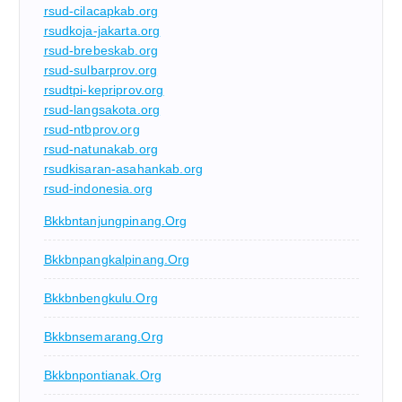
rsud-cilacapkab.org
rsudkoja-jakarta.org
rsud-brebeskab.org
rsud-sulbarprov.org
rsudtpi-kepriprov.org
rsud-langsakota.org
rsud-ntbprov.org
rsud-natunakab.org
rsudkisaran-asahankab.org
rsud-indonesia.org
Bkkbntanjungpinang.org
Bkkbnpangkalpinang.org
Bkkbnbengkulu.org
Bkkbnsemarang.org
Bkkbnpontianak.org