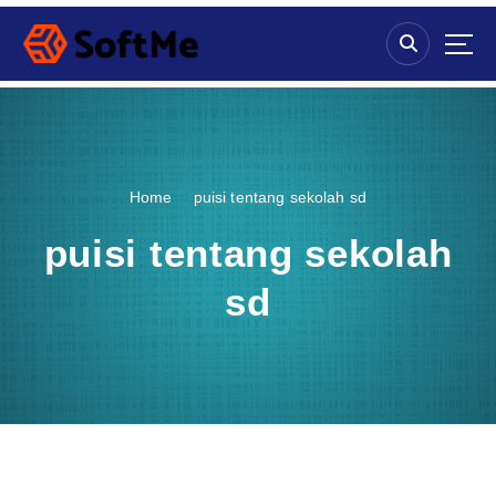
S
k
i
p
t
o
c
o
Home
puisi tentang sekolah sd
n
t
puisi tentang sekolah
e
n
sd
t