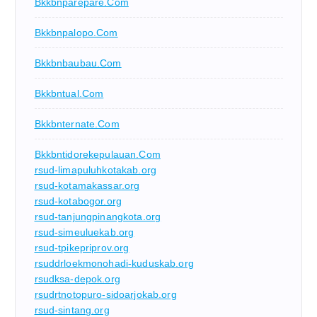
Bkkbnparepare.com
Bkkbnpalopo.com
Bkkbnbaubau.com
Bkkbntual.com
Bkkbnternate.com
Bkkbntidorekepulauan.com
rsud-limapuluhkotakab.org
rsud-kotamakassar.org
rsud-kotabogor.org
rsud-tanjungpinangkota.org
rsud-simeuluekab.org
rsud-tpikepriprov.org
rsuddrloekmonohadi-kuduskab.org
rsudksa-depok.org
rsudrtnotopuro-sidoarjokab.org
rsud-sintang.org