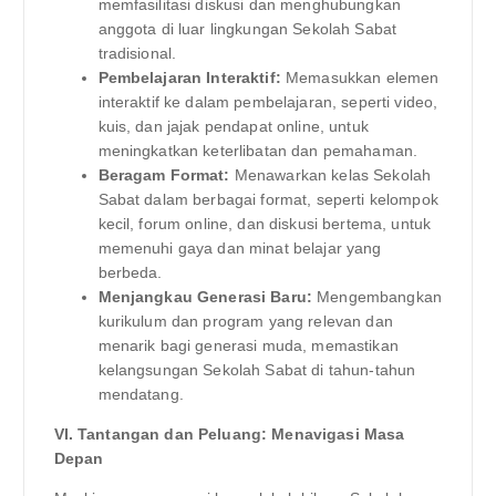
memfasilitasi diskusi dan menghubungkan
anggota di luar lingkungan Sekolah Sabat
tradisional.
Pembelajaran Interaktif:
Memasukkan elemen
interaktif ke dalam pembelajaran, seperti video,
kuis, dan jajak pendapat online, untuk
meningkatkan keterlibatan dan pemahaman.
Beragam Format:
Menawarkan kelas Sekolah
Sabat dalam berbagai format, seperti kelompok
kecil, forum online, dan diskusi bertema, untuk
memenuhi gaya dan minat belajar yang
berbeda.
Menjangkau Generasi Baru:
Mengembangkan
kurikulum dan program yang relevan dan
menarik bagi generasi muda, memastikan
kelangsungan Sekolah Sabat di tahun-tahun
mendatang.
VI. Tantangan dan Peluang: Menavigasi Masa
Depan