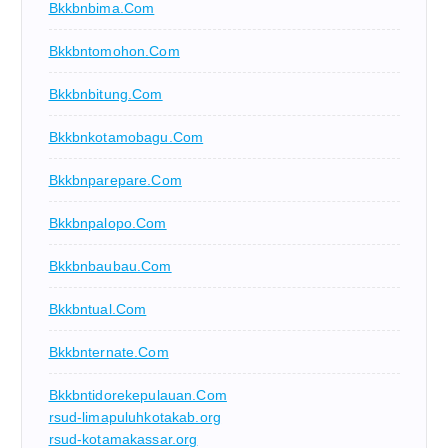
Bkkbnbima.com
Bkkbntomohon.com
Bkkbnbitung.com
Bkkbnkotamobagu.com
Bkkbnparepare.com
Bkkbnpalopo.com
Bkkbnbaubau.com
Bkkbntual.com
Bkkbnternate.com
Bkkbntidorekepulauan.com
rsud-limapuluhkotakab.org
rsud-kotamakassar.org