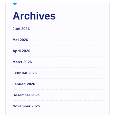
Archives
Juni 2026
Mei 2026
April 2026
Maret 2026
Februari 2026
Januari 2026
Desember 2025
November 2025