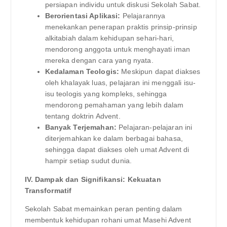
persiapan individu untuk diskusi Sekolah Sabat.
Berorientasi Aplikasi:
Pelajarannya
menekankan penerapan praktis prinsip-prinsip
alkitabiah dalam kehidupan sehari-hari,
mendorong anggota untuk menghayati iman
mereka dengan cara yang nyata.
Kedalaman Teologis:
Meskipun dapat diakses
oleh khalayak luas, pelajaran ini menggali isu-
isu teologis yang kompleks, sehingga
mendorong pemahaman yang lebih dalam
tentang doktrin Advent.
Banyak Terjemahan:
Pelajaran-pelajaran ini
diterjemahkan ke dalam berbagai bahasa,
sehingga dapat diakses oleh umat Advent di
hampir setiap sudut dunia.
IV. Dampak dan Signifikansi: Kekuatan
Transformatif
Sekolah Sabat memainkan peran penting dalam
membentuk kehidupan rohani umat Masehi Advent