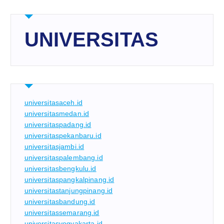
UNIVERSITAS
universitasaceh.id
universitasmedan.id
universitaspadang.id
universitaspekanbaru.id
universitasjambi.id
universitaspalembang.id
universitasbengkulu.id
universitaspangkalpinang.id
universitastanjungpinang.id
universitasbandung.id
universitassemarang.id
universitasyogyakarta.id