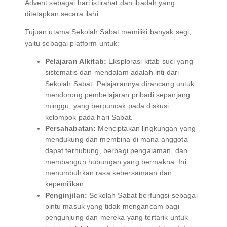
Advent sebagai hari istirahat dan ibadah yang
ditetapkan secara ilahi.
Tujuan utama Sekolah Sabat memiliki banyak segi,
yaitu sebagai platform untuk:
Pelajaran Alkitab:
Eksplorasi kitab suci yang
sistematis dan mendalam adalah inti dari
Sekolah Sabat. Pelajarannya dirancang untuk
mendorong pembelajaran pribadi sepanjang
minggu, yang berpuncak pada diskusi
kelompok pada hari Sabat.
Persahabatan:
Menciptakan lingkungan yang
mendukung dan membina di mana anggota
dapat terhubung, berbagi pengalaman, dan
membangun hubungan yang bermakna. Ini
menumbuhkan rasa kebersamaan dan
kepemilikan.
Penginjilan:
Sekolah Sabat berfungsi sebagai
pintu masuk yang tidak mengancam bagi
pengunjung dan mereka yang tertarik untuk