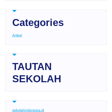
Categories
Artikel
TAUTAN
SEKOLAH
sekolahindonesia.id