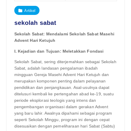
Artikel
sekolah sabat
Sekolah Sabat: Mendalami Sekolah Sabat Masehi
Advent Hari Ketujuh
I. Kejadian dan Tujuan: Meletakkan Fondasi
Sekolah Sabat, sering diterjemahkan sebagai Sekolah
Sabat, adalah landasan pengalaman ibadah
mingguan Gereja Masehi Advent Hari Ketujuh dan
merupakan komponen penting dalam pelayanan
pendidikan dan penjangkauan. Asal-usulnya dapat
ditelusuri kembali ke pertengahan abad ke-19, suatu
periode eksplorasi teologis yang intens dan
pengembangan organisasi dalam gerakan Advent
yang baru lahir. Awalnya dipahami sebagai program
seperti Sekolah Minggu, program ini dengan cepat
disesuaikan dengan pemeliharaan hari Sabat (Sabtu)