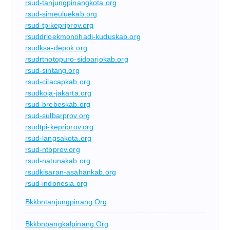
rsud-tanjungpinangkota.org
rsud-simeuluekab.org
rsud-tpikepriprov.org
rsuddrloekmonohadi-kuduskab.org
rsudksa-depok.org
rsudrtnotopuro-sidoarjokab.org
rsud-sintang.org
rsud-cilacapkab.org
rsudkoja-jakarta.org
rsud-brebeskab.org
rsud-sulbarprov.org
rsudtpi-kepriprov.org
rsud-langsakota.org
rsud-ntbprov.org
rsud-natunakab.org
rsudkisaran-asahankab.org
rsud-indonesia.org
Bkkbntanjungpinang.org
Bkkbnpangkalpinang.org