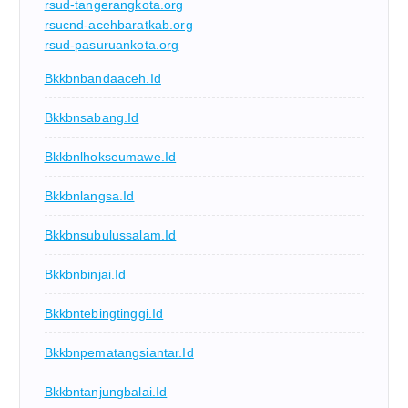
rsud-tangerangkota.org
rsucnd-acehbaratkab.org
rsud-pasuruankota.org
Bkkbnbandaaceh.id
Bkkbnsabang.id
Bkkbnlhokseumawe.id
Bkkbnlangsa.id
Bkkbnsubulussalam.id
Bkkbnbinjai.id
Bkkbntebingtinggi.id
Bkkbnpematangsiantar.id
Bkkbntanjungbalai.id