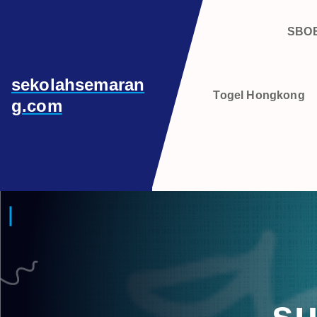
S
k
SBO
i
p
t
sekolahsemaran
Togel Hongkong
o
g.com
c
o
n
t
e
n
t
su