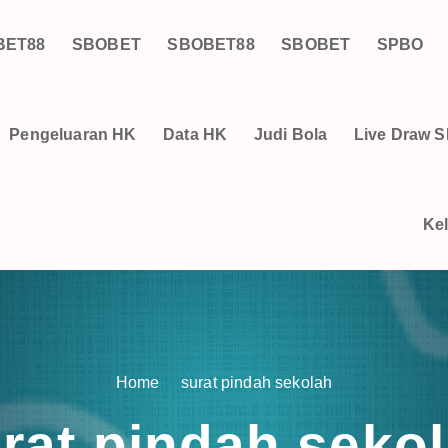
BET88
SBOBET
SBOBET88
SBOBET
SPBO
Pengeluaran HK
Data HK
Judi Bola
Live Draw 
Ke
Home
surat pindah sekolah
rat pindah seko