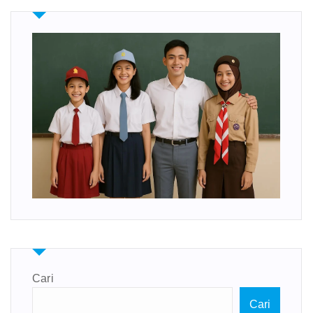
Cari
Cari