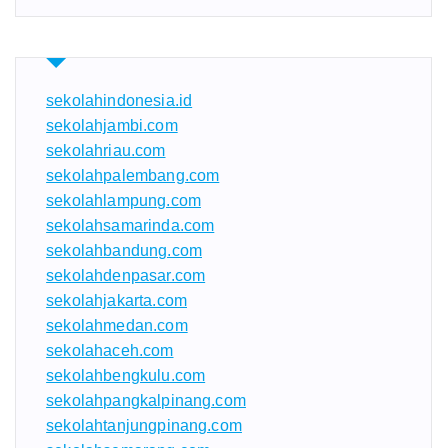
sekolahindonesia.id
sekolahjambi.com
sekolahriau.com
sekolahpalembang.com
sekolahlampung.com
sekolahsamarinda.com
sekolahbandung.com
sekolahdenpasar.com
sekolahjakarta.com
sekolahmedan.com
sekolahaceh.com
sekolahbengkulu.com
sekolahpangkalpinang.com
sekolahtanjungpinang.com