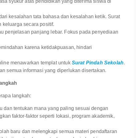
a syukur atas pendidikan yang diterima siswa di
dari kesalahan tata bahasa dan kesalahan ketik. Surat
keluarga secara positif.
atau penjelasan panjang lebar. Fokus pada penyediaan
mindahan karena ketidakpuasan, hindari
line menawarkan templat untuk
Surat Pindah Sekolah
.
 semua informasi yang diperlukan disertakan.
Langkah
rapa langkah:
aru dan tentukan mana yang paling sesuai dengan
an faktor-faktor seperti lokasi, program akademik,
olah baru dan melengkapi semua materi pendaftaran