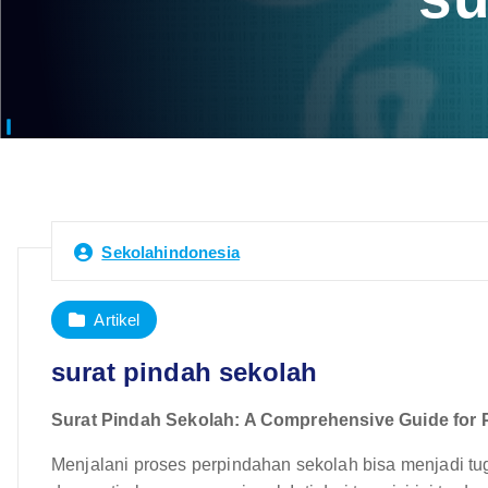
Sekolahindonesia
Artikel
surat pindah sekolah
Surat Pindah Sekolah: A Comprehensive Guide for 
Menjalani proses perpindahan sekolah bisa menjadi tu