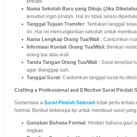
pribadi.”
Nama Sekolah Baru yang Dituju (Jika Diketahui
tersebut ingin pindah. Hal ini tidak selalu dipe
Tanggal Tujuan Transfer:
Tentukan tanggal sisw
ini. Hal ini memungkinkan sekolah untuk membua
Nama Lengkap Orang Tua/Wali :
Cantumkan nama
Informasi Kontak Orang Tua/Wali:
Berikan nomor
orang tua atau wali.
Tanda Tangan Orang Tua/Wali :
Surat tersebut h
agar dianggap sah.
Tanggal Surat:
Cantumkan tanggal surat itu dituli
Crafting a Professional and Effective Surat Pindah 
Sementara a
Surat Pindah Sekolah
tidak perlu terlal
hormat. Berikut beberapa tip untuk membuat surat yang e
Gunakan Bahasa Formal:
Hindari bahasa gaul a
ringkas.