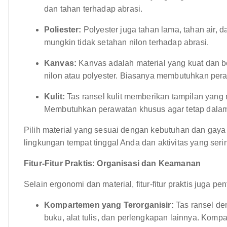
dan tahan terhadap abrasi.
Poliester:
Polyester juga tahan lama, tahan air, d
mungkin tidak setahan nilon terhadap abrasi.
Kanvas:
Kanvas adalah material yang kuat dan ber
nilon atau polyester. Biasanya membutuhkan pera
Kulit:
Tas ransel kulit memberikan tampilan yang 
Membutuhkan perawatan khusus agar tetap dalam 
Pilih material yang sesuai dengan kebutuhan dan gaya 
lingkungan tempat tinggal Anda dan aktivitas yang seri
Fitur-Fitur Praktis: Organisasi dan Keamanan
Selain ergonomi dan material, fitur-fitur praktis juga p
Kompartemen yang Terorganisir:
Tas ransel d
buku, alat tulis, dan perlengkapan lainnya. Komp