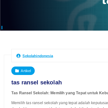
Sekolahindonesia
Artikel
tas ransel sekolah
Tas Ransel Sekolah: Memilih yang Tepat untuk Ke
Memilih tas ransel sekolah yang tepat adalah keputu