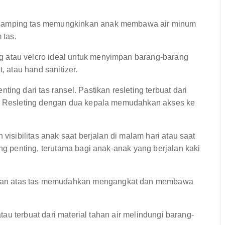
 samping tas memungkinkan anak membawa air minum
tas.
g atau velcro ideal untuk menyimpan barang-barang
, atau hand sanitizer.
ting dari tas ransel. Pastikan resleting terbuat dari
p. Resleting dengan dua kepala memudahkan akses ke
visibilitas anak saat berjalan di malam hari atau saat
ang penting, terutama bagi anak-anak yang berjalan kaki
ian atas tas memudahkan mengangkat dan membawa
tau terbuat dari material tahan air melindungi barang-