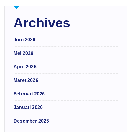
Archives
Juni 2026
Mei 2026
April 2026
Maret 2026
Februari 2026
Januari 2026
Desember 2025