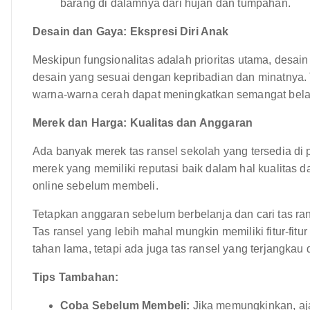
barang di dalamnya dari hujan dan tumpahan.
Desain dan Gaya: Ekspresi Diri Anak
Meskipun fungsionalitas adalah prioritas utama, desain
desain yang sesuai dengan kepribadian dan minatnya. T
warna-warna cerah dapat meningkatkan semangat bela
Merek dan Harga: Kualitas dan Anggaran
Ada banyak merek tas ransel sekolah yang tersedia di
merek yang memiliki reputasi baik dalam hal kualitas
online sebelum membeli.
Tetapkan anggaran sebelum berbelanja dan cari tas ra
Tas ransel yang lebih mahal mungkin memiliki fitur-fitur
tahan lama, tetapi ada juga tas ransel yang terjangkau 
Tips Tambahan:
Coba Sebelum Membeli:
Jika memungkinkan, aj