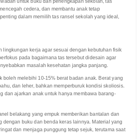
 wadah untuk buku dan perlengkapan sekolah, tas
 mencegah cedera, dan membantu anak tetap
 penting dalam memilih tas ransel sekolah yang ideal,
 lingkungan kerja agar sesuai dengan kebutuhan fisik
berfokus pada bagaimana tas tersebut didesain agar
enyebabkan masalah kesehatan jangka panjang.
k boleh melebihi 10-15% berat badan anak. Berat yang
ahu, dan leher, bahkan memperburuk kondisi skoliosis.
ng dan ajarkan anak untuk hanya membawa barang-
nel belakang yang empuk memberikan bantalan dan
 dengan buku dan benda keras lainnya. Material yang
ngat dan menjaga punggung tetap sejuk, terutama saat