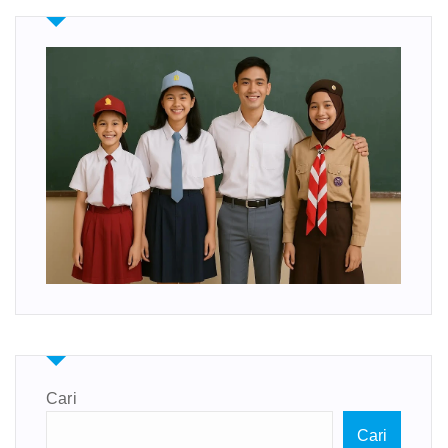
Cari
Cari