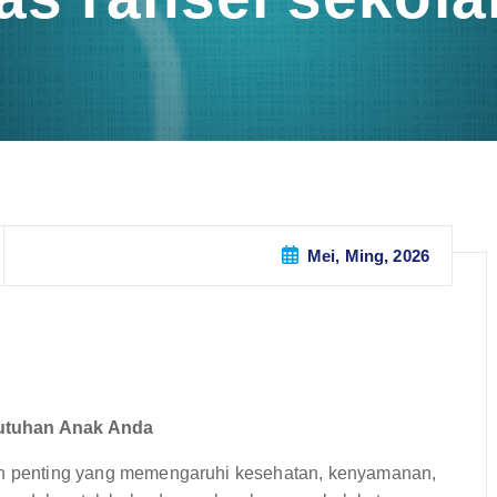
Mei, Ming, 2026
butuhan Anak Anda
san penting yang memengaruhi kesehatan, kenyamanan,