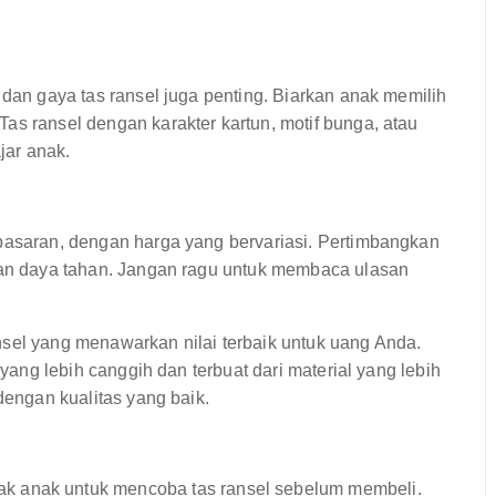
 dan gaya tas ransel juga penting. Biarkan anak memilih
as ransel dengan karakter kartun, motif bunga, atau
jar anak.
 pasaran, dengan harga yang bervariasi. Pertimbangkan
 dan daya tahan. Jangan ragu untuk membaca ulasan
nsel yang menawarkan nilai terbaik untuk uang Anda.
 yang lebih canggih dan terbuat dari material yang lebih
dengan kualitas yang baik.
ak anak untuk mencoba tas ransel sebelum membeli.