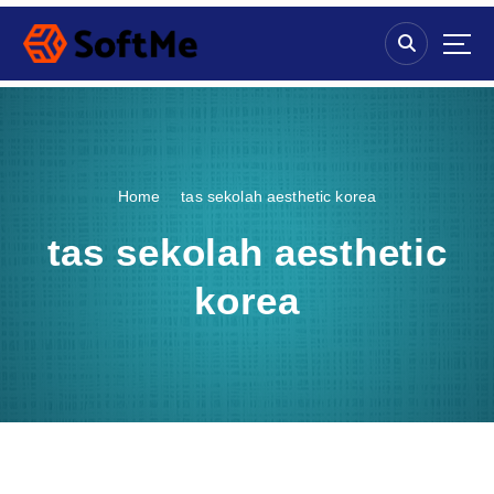
S
k
i
p
t
o
c
o
Home
tas sekolah aesthetic korea
n
t
tas sekolah aesthetic
e
n
korea
t