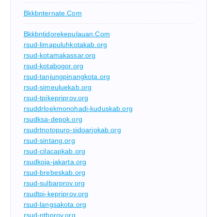
Bkkbnternate.com
Bkkbntidorekepulauan.com
rsud-limapuluhkotakab.org
rsud-kotamakassar.org
rsud-kotabogor.org
rsud-tanjungpinangkota.org
rsud-simeuluekab.org
rsud-tpikepriprov.org
rsuddrloekmonohadi-kuduskab.org
rsudksa-depok.org
rsudrtnotopuro-sidoarjokab.org
rsud-sintang.org
rsud-cilacapkab.org
rsudkoja-jakarta.org
rsud-brebeskab.org
rsud-sulbarprov.org
rsudtpi-kepriprov.org
rsud-langsakota.org
rsud-ntbprov.org